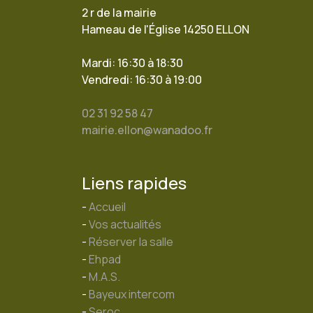
2 r de la mairie
Hameau de l'Église 14250 ELLON
Mardi: 16:30 à 18:30
Vendredi: 16:30 à 19:00
02 31 92 58 47
mairie.ellon@wanadoo.fr
Liens rapides
-
Accueil
-
Vos actualités
-
Réserver la salle
-
Ehpad
-
M.A.S.
-
Bayeux intercom
-
Seroc